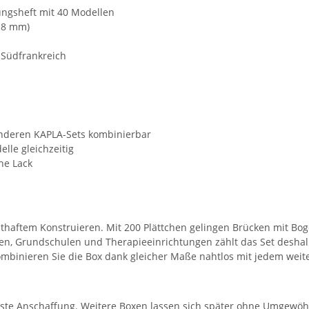
tungsheft mit 40 Modellen
x 8 mm)
 Südfrankreich
 anderen KAPLA-Sets kombinierbar
lle gleichzeitig
ne Lack
sthaftem Konstruieren. Mit 200 Plättchen gelingen Brücken mit Bog
rten, Grundschulen und Therapieeinrichtungen zählt das Set deshal
mbinieren Sie die Box dank gleicher Maße nahtlos mit jedem weit
erste Anschaffung. Weitere Boxen lassen sich später ohne Umgewöh