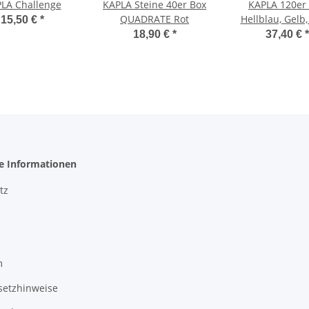
LA Challenge
KAPLA Steine 40er Box
KAPLA 120er
QUADRATE Rot
Hellblau, Gelb
15,50 €
*
18,90 €
*
37,40 €
*
he Informationen
tz
m
setzhinweise