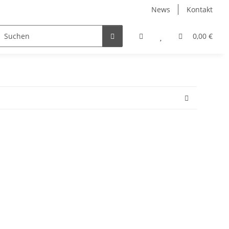
News
Kontakt
eitung
TomTect
0,00 €