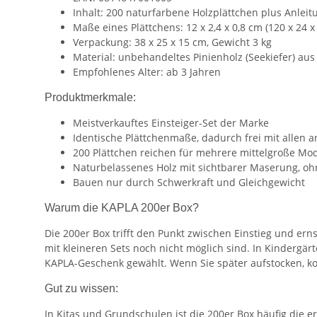
Inhalt: 200 naturfarbene Holzplättchen plus Anlei
Maße eines Plättchens: 12 x 2,4 x 0,8 cm (120 x 24 
Verpackung: 38 x 25 x 15 cm, Gewicht 3 kg
Material: unbehandeltes Pinienholz (Seekiefer) aus
Empfohlenes Alter: ab 3 Jahren
Produktmerkmale:
Meistverkauftes Einsteiger-Set der Marke
Identische Plättchenmaße, dadurch frei mit allen
200 Plättchen reichen für mehrere mittelgroße Mode
Naturbelassenes Holz mit sichtbarer Maserung, oh
Bauen nur durch Schwerkraft und Gleichgewicht
Warum die KAPLA 200er Box?
Die 200er Box trifft den Punkt zwischen Einstieg und ern
mit kleineren Sets noch nicht möglich sind. In Kindergä
KAPLA-Geschenk gewählt. Wenn Sie später aufstocken, ko
Gut zu wissen:
In Kitas und Grundschulen ist die 200er Box häufig die 