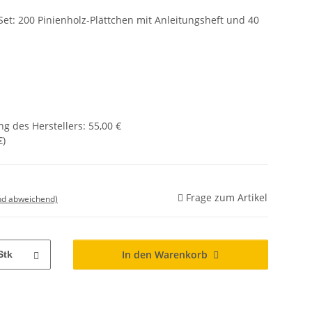
Set: 200 Pinienholz-Plättchen mit Anleitungsheft und 40
g des Herstellers
:
55,00 €
€
)
Frage zum Artikel
nd abweichend)
In den Warenkorb
Stk